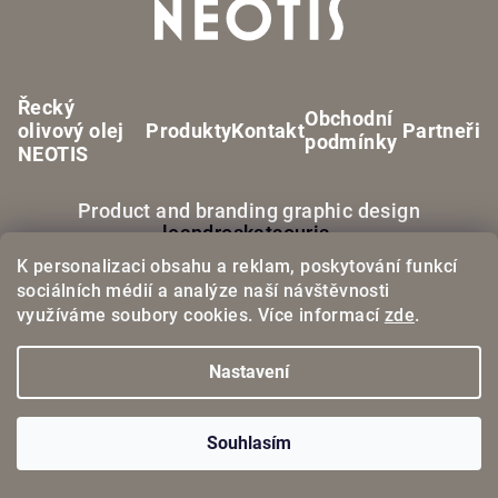
a
t
í
Řecký
Obchodní
olivový olej
Produkty
Kontakt
Partneři
podmínky
NEOTIS
Product and branding graphic design
leandroskatsouris
.
K personalizaci obsahu a reklam, poskytování funkcí
© 2025 | NEOTIS s.r.o.
sociálních médií a analýze naší návštěvnosti
využíváme soubory cookies. Více informací
zde
.
Nastavení
Copyright 2026
NEOTIS
. Všechna práva vyhrazena.
Upravit
nastavení cookies
Souhlasím
Vytvořil Shoptet
a upravil
Štefan Mazáň