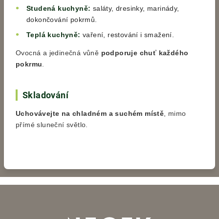
Studená kuchyně:
saláty, dresinky, marinády,
dokončování pokrmů.
Teplá kuchyně:
vaření, restování i smažení.
Ovocná a jedinečná vůně
podporuje chuť každého
pokrmu
.
Skladování
Uchovávejte na chladném a suchém místě
, mimo
přímé sluneční světlo.
Z
á
p