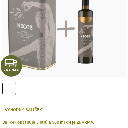
Z
ZDARMA
D
A
R
M
- VÝHODNÝ BALÍČEK -
A
Balíček obsahuje 5 litrů a 500 ml oleje ZDARMA.