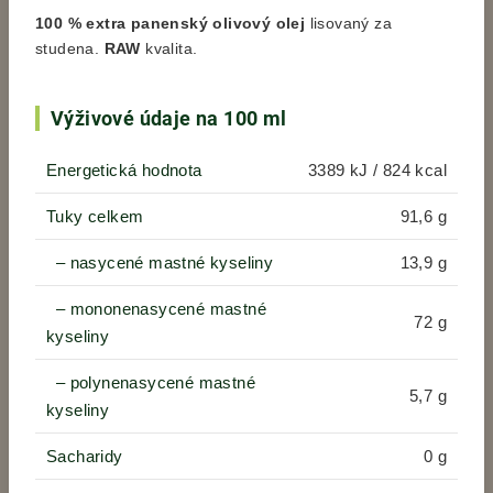
100 % extra panenský olivový olej
lisovaný za
studena.
RAW
kvalita.
Výživové údaje na 100 ml
Energetická hodnota
3389 kJ / 824 kcal
Tuky celkem
91,6 g
– nasycené mastné kyseliny
13,9 g
– mononenasycené mastné
72 g
kyseliny
– polynenasycené mastné
5,7 g
kyseliny
Sacharidy
0 g