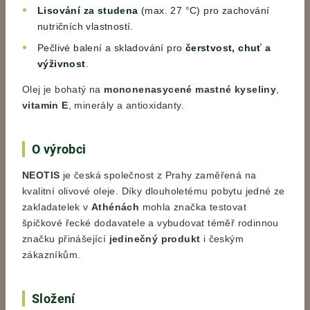
Lisování za studena
(max. 27 °C) pro zachování
nutričních vlastností.
Pečlivé balení a skladování pro
čerstvost, chuť a
výživnost
.
Olej je bohatý na
mononenasycené mastné kyseliny
,
vitamin E
, minerály a antioxidanty.
O výrobci
NEOTIS
je česká společnost z Prahy zaměřená na
kvalitní olivové oleje. Díky dlouholetému pobytu jedné ze
zakladatelek v
Athénách
mohla značka testovat
špičkové řecké dodavatele a vybudovat téměř rodinnou
značku přinášející
jedinečný produkt
i českým
zákazníkům.
Složení