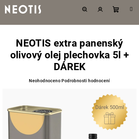
Přejít
na
obsah
Nákupní
Hledat
Přihlášení
košík
NEOTIS extra panenský
olivový olej plechovka 5l +
DÁREK
Průměrné
Neohodnoceno
Podrobnosti hodnocení
hodnocení
produktu
je
0,0
z
5
hvězdiček.