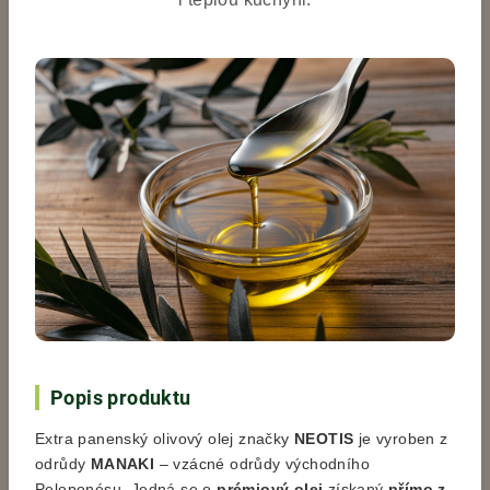
Popis produktu
Extra panenský olivový olej značky
NEOTIS
je vyroben z
odrůdy
MANAKI
– vzácné odrůdy východního
Peloponésu. Jedná se o
prémiový olej
získaný
přímo z