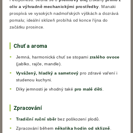
oliv a výhradně mechanickými prostředky
. Manaki
prospívá ve vysokých nadmořských výškách a dozrává
pomalu; ideální sklizeň probíhá od konce října do
začátku prosince.
Chuť a aroma
Jemná, harmonická chuť se stopami
zralého ovoce
(jablko, rajče, mandle).
Vyvážený, hladký a sametový
pro zdravé vaření i
studenou kuchyni.
Díky jemnosti je vhodný také
pro malé děti
.
Zpracování
Tradiční ruční sběr
bez poškození plodů.
Zpracování během
několika hodin od sklizně
.